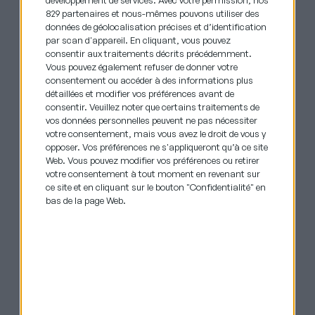
peu nombreuses à le signaler : un tiers
829 partenaires et nous-mêmes pouvons utiliser des
seulement, tous âges confondus, ont entrepris
données de géolocalisation précises et d’identification
par scan d'appareil. En cliquant, vous pouvez
une démarche pour dénoncer les faits. Selon le
consentir aux traitements décrits précédemment.
baromètre, «
les discriminations à l’encontre
Vous pouvez également refuser de donner votre
des seniors sont fortement ancrées – et en
consentement ou accéder à des informations plus
partie intériorisées par les personnes
détaillées et modifier vos préférences avant de
concernées. »
consentir.
Veuillez noter que certains traitements de
vos données personnelles peuvent ne pas nécessiter
Autre point de vigilance : les préjugés sont
votre consentement, mais vous avez le droit de vous y
renforcés lorsque les motifs de discriminations
opposer. Vos préférences ne s'appliqueront qu’à ce site
Web. Vous pouvez modifier vos préférences ou retirer
se cumulent (handicap, origine, état de santé…).
votre consentement à tout moment en revenant sur
Ainsi, les seniors perçus comme étant d’origine
ce site et en cliquant sur le bouton "Confidentialité" en
étrangère déclarent deux fois plus de
bas de la page Web.
discriminations que les autres seniors. Et les
femmes subissent également plus de freins
que les hommes.
À lire aussi
Emploi des seniors : les priorités
de la ministre du Travail et de